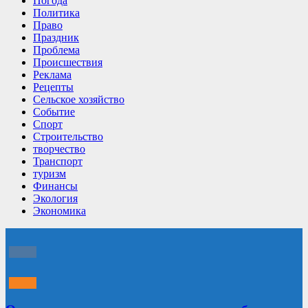
Погода
Политика
Право
Праздник
Проблема
Происшествия
Реклама
Рецепты
Сельское хозяйство
Событие
Спорт
Строительство
творчество
Транспорт
туризм
Финансы
Экология
Экономика