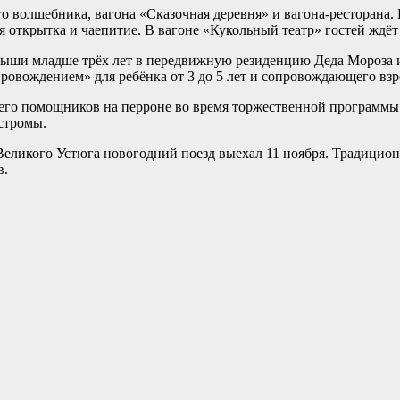
 волшебника, вагона «Сказочная деревня» и вагона-ресторана. 
я открытка и чаепитие. В вагоне «Кукольный театр» гостей ждё
ыши младше трёх лет в передвижную резиденцию Деда Мороза и 
провождением» для ребёнка от 3 до 5 лет и сопровождающего взро
и его помощников на перроне во время торжественной программы.
стромы.
Великого Устюга новогодний поезд выехал 11 ноября. Традиционн
в.