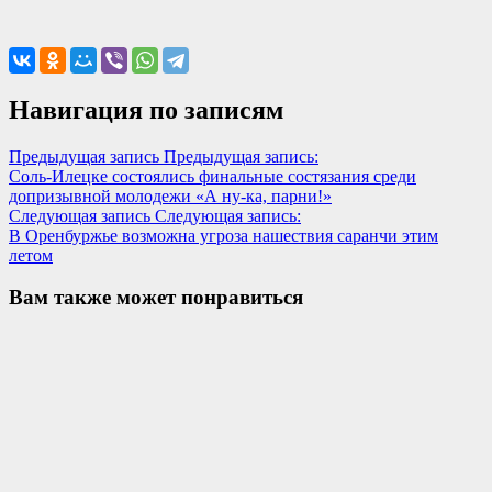
Навигация по записям
Предыдущая запись
Предыдущая запись:
Соль-Илецке состоялись финальные состязания среди
допризывной молодежи «А ну-ка, парни!»
Следующая запись
Следующая запись:
В Оренбуржье возможна угроза нашествия саранчи этим
летом
Вам также может понравиться