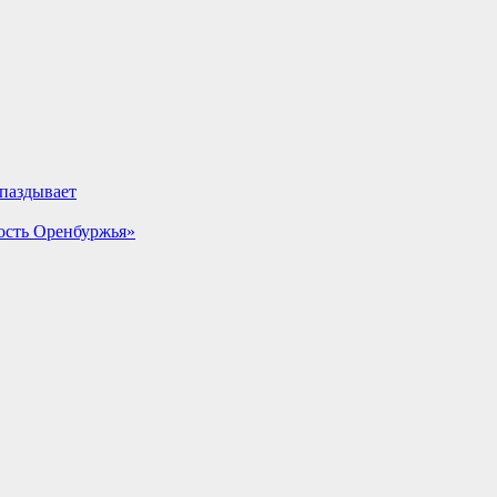
апаздывает
ость Оренбуржья»