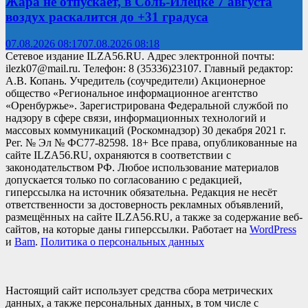
Жара не отпускает, в Соль-Илецке 7 августа
воздух раскалится до +31 градуса
07.08.2026 08:17
07.08.2026 08:18
Сетевое издание ILZA56.RU. Адрес электронной почты:
ilezk07@mail.ru. Телефон: 8 (35336)23107. Главный редактор:
А.В. Копань. Учредитель (соучредители) Акционерное
общество «Региональное информационное агентство
«Оренбуржье». Зарегистрирована Федеральной службой по
надзору в сфере связи, информационных технологий и
массовых коммуникаций (Роскомнадзор) 30 декабря 2021 г.
Рег. № Эл № ФС77-82598. 18+ Все права, опубликованные на
сайте ILZA56.RU, охраняются в соответствии с
законодательством РФ. Любое использование материалов
допускается только по согласованию с редакцией,
гиперссылка на источник обязательна. Редакция не несёт
ответственности за достоверность рекламных объявлений,
размещённых на сайте ILZA56.RU, а также за содержание веб-
сайтов, на которые даны гиперссылки. Работает на
WordPress
и
Bam
.
Политика о персональных данных
Настоящий сайт использует средства сбора метрических
данных, а также персональных данных, в том числе с