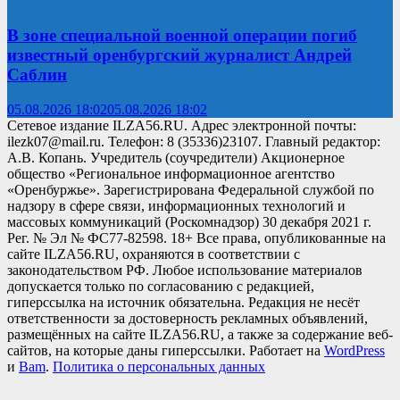
В зоне специальной военной операции погиб
известный оренбургский журналист Андрей
Саблин
05.08.2026 18:02
05.08.2026 18:02
Сетевое издание ILZA56.RU. Адрес электронной почты:
ilezk07@mail.ru. Телефон: 8 (35336)23107. Главный редактор:
А.В. Копань. Учредитель (соучредители) Акционерное
общество «Региональное информационное агентство
«Оренбуржье». Зарегистрирована Федеральной службой по
надзору в сфере связи, информационных технологий и
массовых коммуникаций (Роскомнадзор) 30 декабря 2021 г.
Рег. № Эл № ФС77-82598. 18+ Все права, опубликованные на
сайте ILZA56.RU, охраняются в соответствии с
законодательством РФ. Любое использование материалов
допускается только по согласованию с редакцией,
гиперссылка на источник обязательна. Редакция не несёт
ответственности за достоверность рекламных объявлений,
размещённых на сайте ILZA56.RU, а также за содержание веб-
сайтов, на которые даны гиперссылки. Работает на
WordPress
и
Bam
.
Политика о персональных данных